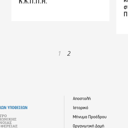
κ
Κ.Κ.Π.Π.Η.
σ
Π
1
2
Αποστολή
Ιστορικό
Μήνυμα Προέδρου
Οργανωτική Δομή