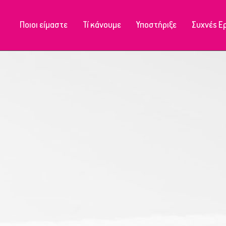
Ποιοι είμαστε
Τί κάνουμε
Υποστήριξε
Συχνές Ε
Μονάδα Ιωαννίνων
Μονάδα Ιωαννίνων
Μονάδα Φιλιατών
Μονάδα Ηγουμενίτσας
Μονάδα Κόνιτσας
Μονάδα Φιλιατών
Μονάδα Πωγωνιανής