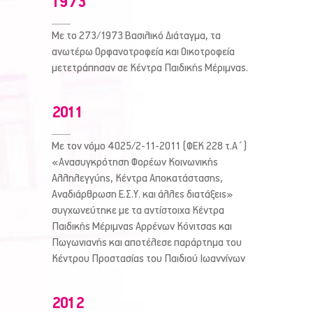
1
9
7
3
Με το 273/1973 Βασιλικό Διάταγμα, τα
ανωτέρω Ορφανοτροφεία και Οικοτροφεία
μετετράπησαν σε Κέντρα Παιδικής Μέριμνας.
0
1
0
0
2
0
1
1
Με τον νόμο 4025/2-11-2011 (ΦΕΚ 228 τ.Α΄)
«Ανασυγκρότηση Φορέων Κοινωνικής
Αλληλεγγύης, Κέντρα Αποκατάστασης,
Αναδιάρθρωση Ε.Σ.Υ. και άλλες διατάξεις»
συγχωνεύτηκε με τα αντίστοιχα Κέντρα
Παιδικής Μέριμνας Αρρένων Κόνιτσας και
Πωγωνιανής και αποτέλεσε παράρτημα του
Κέντρου Προστασίας του Παιδιού Ιωαννίνων
0
0
1
0
1
2
0
1
2