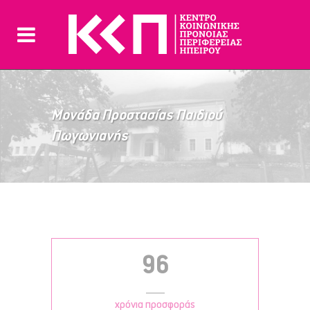
Μονάδα Προστασίας Παιδιού
Πωγωνιανής
96
χρόνια προσφοράς