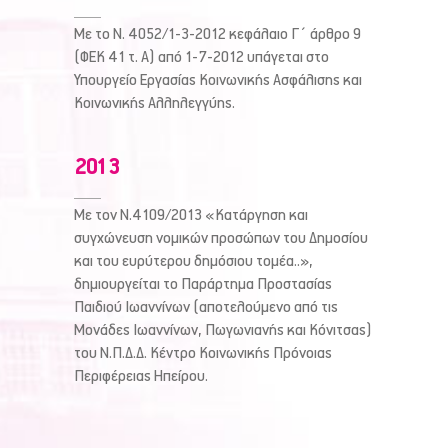
Με το Ν. 4052/1-3-2012 κεφάλαιο Γ΄ άρθρο 9
(ΦΕΚ 41 τ. Α) από 1-7-2012 υπάγεται στο
Υπουργείο Εργασίας Κοινωνικής Ασφάλισης και
0
Κοινωνικής Αλληλεγγύης.
0
1
1
0
2
2
0
1
3
Με τον Ν.4109/2013 «Κατάργηση και
συγχώνευση νομικών προσώπων του Δημοσίου
και του ευρύτερου δημόσιου τομέα..»,
δημιουργείται το Παράρτημα Προστασίας
Παιδιού Ιωαννίνων (αποτελούμενο από τις
Μονάδες Ιωαννίνων, Πωγωνιανής και Κόνιτσας)
του Ν.Π.Δ.Δ. Κέντρο Κοινωνικής Πρόνοιας
Περιφέρειας Ηπείρου.