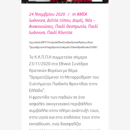
24 Νοεμβρίου 2020
In
ΑΜΕΑ
Ιωάννινα
,
Δελτία τύπου
,
Δομές
,
Νέα –
Ανακοινώσεις
,
Παιδί Θεσπρωτία
,
Παιδί
Ιωάννινα
,
Παιδί Κόνιτσα
Συμμετοχή του ΚΚΠΠ Ηπείρου στο Εθνικό Συνέδριο Κρατικών Φορέων με θέμα:
“Οραματιζόμενοι τη Μεταρρύθμιση του Συστήματος Παιδικής Φροντίδας στην Ελλάδα”.
Το Κ.Κ.Π.Π.Η συμμετείχε σήμερα
23/11/2020 στο Εθνικό Συνέδριο
Κρατικών Φορέων με θέμα:
“Οραματιζόμενοι τη Μεταρρύθμιση του
Συστήματος Παιδικής Φροντίδας στην
Ελλάδα”.
Η φροντίδα των παιδιών σε ένα
ασφαλές οικογενειακό περιβάλλον
συμβάλλει στην πλήρη ανάπτυξή τους,
στην υγεία και στις επιδόσεις τους στην
εκπαίδευση, ενώ διασφαλίζει