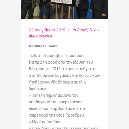
22 Δεκεμβρίου 2019
In
Δομές
,
Νέα –
Ανακοινώσεις
Τελετή παραλαβής – παράδοσης
Τελετή Παραλαβής Παράδοσης
Για πρώτη φορά από την ίδρυση του
Κέντρου ,το 2013 ,το οποίο υπάγεται
στο Υπουργείο Εργασίας και Κοινωνικών
Υποθέσεων, έλαβε χώρα αυτή η
διαδικασία.
Η τελετή περιελάμβανε τον
απολογισμό του απερχόμενου
Διοικητικού Συμβουλίου και τον
χαιρετισμό της νέας Προεδρου
κ.Μαρίας Τσολάκη.
Η παράδοση -παραλαβή έγινε παρουσία