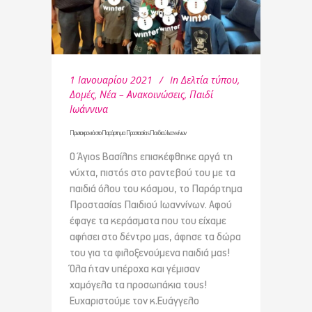
1 Ιανουαρίου 2021
In
Δελτία τύπου
,
Δομές
,
Νέα – Ανακοινώσεις
,
Παιδί
Ιωάννινα
Πρωτοχρονιά στο Παράρτημα Προστασίας Παιδιού Ιωαννίνων
Ο Άγιος Βασίλης επισκέφθηκε αργά τη
νύχτα, πιστός στο ραντεβού του με τα
παιδιά όλου του κόσμου, το Παράρτημα
Προστασίας Παιδιού Ιωαννίνων. Αφού
έφαγε τα κεράσματα που του είχαμε
αφήσει στο δέντρο μας, άφησε τα δώρα
του για τα φιλοξενούμενα παιδιά μας!
Όλα ήταν υπέροχα και γέμισαν
χαμόγελα τα προσωπάκια τους!
Ευχαριστούμε τον κ.Ευάγγελο