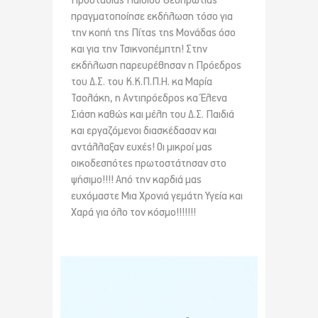
Προστασίας Παιδιού Θεσπρωτίας
πραγματοποίησε εκδήλωση τόσο για
την κοπή της Πίτας της Μονάδας όσο
και για την Τσικνοπέμπτη! Στην
εκδήλωση παρευρέθησαν η Πρόεδρος
του Δ.Σ. του Κ.Κ.Π.Π.Η. κα Μαρία
Τσολάκη, η Αντιπρόεδρος κα Έλενα
Σιάση καθώς και μέλη του Δ.Σ. Παιδιά
και εργαζόμενοι διασκέδασαν και
αντάλλαξαν ευχές! Οι μικροί μας
οικοδεσπότες πρωτοστάτησαν στο
ψήσιμο!!!! Από την καρδιά μας
ευχόμαστε Μια Χρονιά γεμάτη Υγεία και
Χαρά για όλο τον κόσμο!!!!!!!