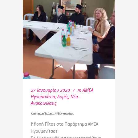
27 Ιανουαρίου 2020
In
ΑΜΕΑ
Ηγουμενίτσα
,
Δομές
,
Νέα –
Ανακοινώσεις
Κοπή πίτας στο Παράρτημα ΑΜΕΑ Ηγουμενίτσας
KΚοπή Πίτας στο Παράρτημα ΑΜΕΑ
Ηγουμενίτσας