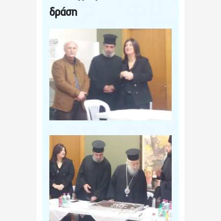
δράση