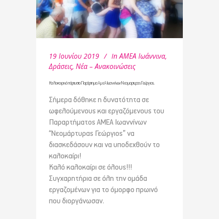
19 Ιουνίου 2019
In
ΑΜΕΑ Ιωάννινα
,
Δράσεις
,
Νέα – Ανακοινώσεις
Καλοκαιρινό πάρτυ στο Παράρτημα ΑμεΑ Ιωαννίνων Νεομαρτυρας Γεώργιος.
Σήμερα δόθηκε η δυνατότητα σε
ωφελούμενους και εργαζόμενους του
Παραρτήματος ΑΜΕΑ Ιωαννίνων
“Νεομάρτυρας Γεώργιος” να
διασκεδάσουν και να υποδεχθούν το
καλοκαίρι!
Καλό καλοκαίρι σε όλους!!!
Συγχαρητήρια σε όλη την ομάδα
εργαζομένων για το όμορφο πρωινό
που διοργάνωσαν.