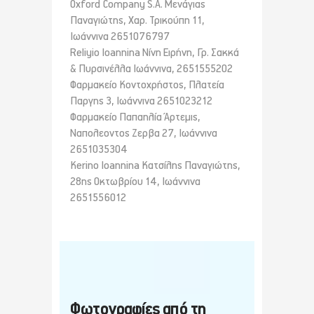
Oxford Company S.A. Μενάγιας
Παναγιώτης, Χαρ. Τρικούπη 11,
Ιωάννινα 2651076797
Reliyio Ioannina Νίνη Ειρήνη, Γρ. Σακκά
& Πυρσινέλλα Ιωάννινα, 2651555202
Φαρμακείο Κοντοχρήστος, Πλατεία
Παργης 3, Ιωάννινα 2651023212
Φαρμακείο Παπαηλία Άρτεμις,
Ναπολεοντος Zερβα 27, Ιωάννινα
2651035304
Kerino Ioannina Κατσίλης Παναγιώτης,
28ης Οκτωβρίου 14, Ιωάννινα
2651556012
Φωτογραφίες από τη