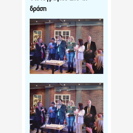
δράση