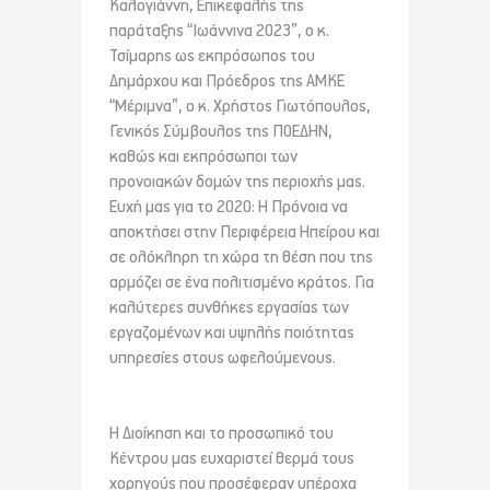
Καλογιάννη, Επικεφαλής της
παράταξης “Ιωάννινα 2023”, ο κ.
Τσίμαρης ως εκπρόσωπος του
Δημ
άρχου και Πρόεδρος της ΑΜΚΕ
“Μέριμνα”, ο κ. Χρήστος Γιωτόπουλος,
Γενικός Σύμβουλος της ΠΟΕΔΗΝ,
καθώς και εκπρόσωποι των
προνοιακών δομών της περιοχής μας.
Ευχή μας για το 2020: Η Πρόνοια να
αποκτήσει στην Περιφέρεια Ηπείρου και
σε ολόκληρη τη χώρα τη θέση που της
αρμόζει σε ένα πολιτισμένο κράτος. Για
καλύτερες συνθήκες εργασίας των
εργαζομένων και υψηλής ποιότητας
υπηρεσίες στους ωφελούμενους.
Η Διοίκηση και το προσωπικό του
Κέντρου μας ευχαριστεί θερμά τους
χορηγούς που προσέφεραν υπέροχα