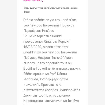
Ετήσια Εκδήλωση για την κοπή πίτας του Κέντρου Κοινωνικής Πρόνοιας Περιφέρειας
Ηπείρου
Ετήσια εκδήλωση για την κοπή πίτας
του Κέντρου Κοινωνικής Πρόνοιας
Περιφέρειας Ηπείρου
Σε μια κατάμεστη αίθουσα
πραγματοποιήθηκε την Κυριακή
16/02/2020, η κοπή πίτας των
υπαλλήλων του Κέντρου Κοινωνικής
Πρόνοιας Ηπείρου. Την εκδήλωση
τίμησαν με την παρουσία τους ο κ.
Βασίλης Γοργόλης, Αντιπεριφερειάρχης
Αθλητισμού, η κα Αγνή Νάκου
-Δασούλα, Αντιπεριφερειάρχης
Κοινωνικής Πρόνοιας, ο κ.
Κωνσταντίνος Χολέβας, Αναπληρωτής
Διοικητής του Πανεπιστημιακού
Νοσοκομείου Ιωαννίνων, η κα Τατιάνα