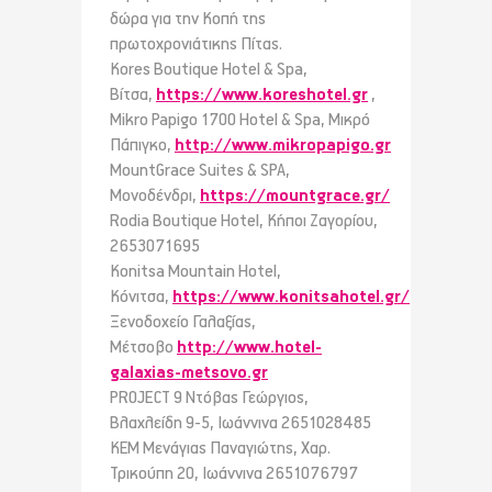
δώρα για την Κοπή της
πρωτοχρονιάτικης Πίτας.
Kores Boutique Hotel & Spa,
Βίτσα,
https://www.koreshotel.gr
,
Mikro Papigo 1700 Hotel & Spa, Μικρό
Πάπιγκο,
http://www.mikropapigo.gr
MountGrace Suites & SPA,
Μονοδένδρι,
https://mountgrace.gr/
Rodia Boutique Hotel, Κήποι Ζαγορίου,
2653071695
Konitsa Mountain Hotel,
Κόνιτσα,
https://www.konitsahotel.gr/
Ξενοδοχείο Γαλαξίας,
Μέτσοβο
http://www.hotel-
galaxias-metsovo.gr
PROJECT 9 Ντόβας Γεώργιος,
Βλαχλείδη 9-5, Ιωάννινα 2651028485
KEM Μενάγιας Παναγιώτης, Χαρ.
Τρικούπη 20, Ιωάννινα 2651076797