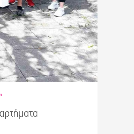
α
αραρτήματα