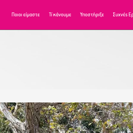
Ποιοι είμαστε
Τί κάνουμε
Υποστήριξε
Συχνές Ε
Μονάδα Ιωαννίνων
Μονάδα Ιωαννίνων
Μονάδα Φιλιατών
Μονάδα Ηγουμενίτσας
Μονάδα Κόνιτσας
Μονάδα Φιλιατών
Μονάδα Πωγωνιανής