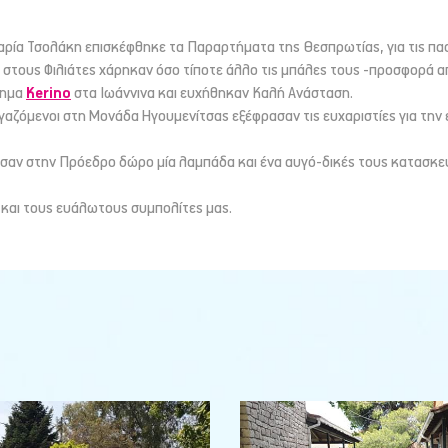
αρία Τσολάκη επισκέφθηκε τα Παραρτήματα της Θεσπρωτίας, για τις πασ
 στους Φιλιάτες χάρηκαν όσο τίποτε άλλο τις μπάλες τους -προσφορά απ
τημα
Kerino
στα Ιωάννινα και ευχήθηκαν Καλή Ανάσταση.
ργαζόμενοι στη Μονάδα Ηγουμενίτσας εξέφρασαν τις ευχαριστίες για τη
σαν στην Πρόεδρο δώρο μία λαμπάδα και ένα αυγό-δικές τους κατασκ
ά και τους ευάλωτους συμπολίτες μας.