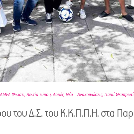
ΑΜΕΑ Φιλιάτι
,
Δελτία τύπου
,
Δομές
,
Νέα – Ανακοινώσεις
,
Παιδί Θεσπρωτί
υ του Δ.Σ. του Κ.Κ.Π.Π.Η. στα Π