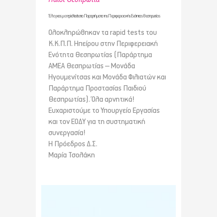
Έλεγχος με rapid tests στα Παραρτήματα της Περιφερειακής Ενότητας Θεσπρωτίας
Ολοκληρώθηκαν τα rapid tests του
Κ.Κ.Π.Π. Ηπείρου στην Περιφερειακή
Ενότητα Θεσπρωτίας (Παράρτημα
ΑΜΕΑ Θεσπρωτίας – Μονάδα
Ηγουμενίτσας και Μονάδα Φιλιατών και
Παράρτημα Προστασίας Παιδιού
Θεσπρωτίας). Όλα αρνητικά!
Ευχαριστούμε το Υπουργείο Εργασίας
και τον ΕΟΔΥ για τη συστηματική
συνεργασία!
Η Πρόεδρος Δ.Σ.
Μαρία Τσολάκη