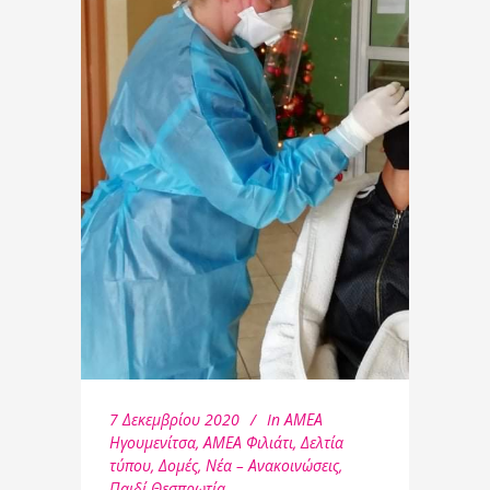
7 Δεκεμβρίου 2020
In
ΑΜΕΑ
Ηγουμενίτσα
,
ΑΜΕΑ Φιλιάτι
,
Δελτία
τύπου
,
Δομές
,
Νέα – Ανακοινώσεις
,
Παιδί Θεσπρωτία