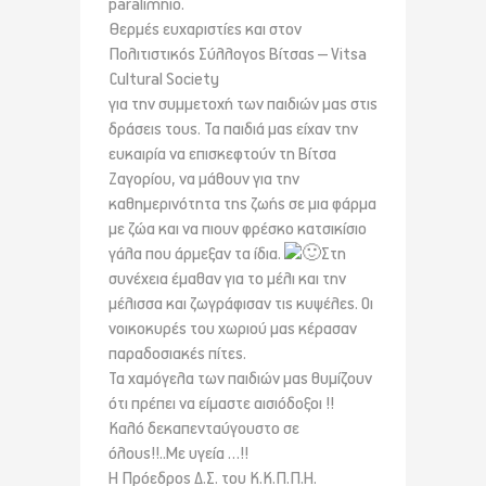
paralimnio.
Θερμές ευχαριστίες και στον
Πολιτιστικός Σύλλογος Βίτσας – Vitsa
Cultural Society
για την συμμετοχή των παιδιών μας στις
δράσεις τους. Τα παιδιά μας είχαν την
ευκαιρία να επισκεφτούν τη Βίτσα
Ζαγορίου, να μάθουν για την
καθημερινότητα της ζωής σε μια φάρμα
με ζώα και να πιουν φρέσκο κατσικίσιο
γάλα που άρμεξαν τα ίδια.
Στη
συνέχεια έμαθαν για το μέλι και την
μέλισσα και ζωγράφισαν τις κυψέλες. Οι
νοικοκυρές του χωριού μας κέρασαν
παραδοσιακές πίτες.
Τα χαμόγελα των παιδιών μας θυμίζουν
ότι πρέπει να είμαστε αισιόδοξοι !!
Καλό δεκαπενταύγουστο σε
όλους!!..Με υγεία …!!
Η Πρόεδρος Δ.Σ. του Κ.Κ.Π.Π.Η.