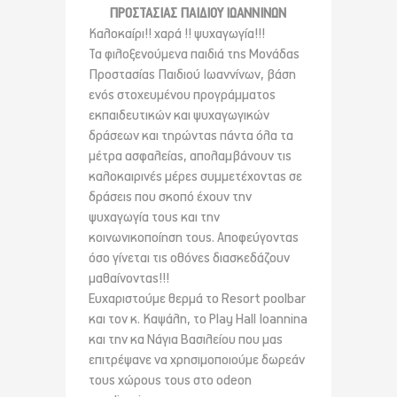
ΠΡΟΣΤΑΣΙΑΣ ΠΑΙΔΙΟΥ ΙΩΑΝΝΙΝΩΝ
Καλοκαίρι!! χαρά !! ψυχαγωγία!!!
Τα φιλοξενούμενα παιδιά της Μονάδας
Προστασίας Παιδιού Ιωαννίνων, βάση
ενός στοχευμένου προγράμματος
εκπαιδευτικών και ψυχαγωγικών
δράσεων και τηρώντας πάντα όλα τα
μέτρα ασφαλείας, απολαμβάνουν τις
καλοκαιρινές μέρες συμμετέχοντας σε
δράσεις που σκοπό έχουν την
ψυχαγωγία τους και την
κοινωνικοποίηση τους. Αποφεύγοντας
όσο γίνεται τις οθόνες διασκεδάζουν
μαθαίνοντας!!!
Ευχαριστούμε θερμά το Resort poolbar
και τον κ. Καψάλη, το Play Hall Ioannina
και την κα Νάγια Βασιλείου που μας
επιτρέψανε να χρησιμοποιούμε δωρεάν
τους χώρους τους στο odeon