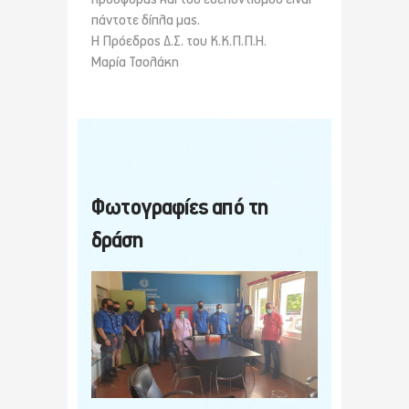
πάντοτε δίπλα μας.
Η Πρόεδρος Δ.Σ. του Κ.Κ.Π.Π.Η.
Μαρία Τσολάκη
Φωτογραφίες από τη
δράση