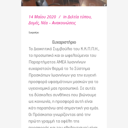
14 Μαΐου 2020
In
Δελτία τύπου
,
Δομές
,
Νέα – Ανακοινώσεις
Ευχαριστήριο
Ευχαριστήριο
Το Διοικητικό Συμβούλιο του Κ.Κ.Π.Π.Η.,
το προσωπικό και οι ωφελούμενοι του
Παραρτήματος ΑΜΕΑ Ιωαννίνων
ευχαριστούν θερμά το 1ο Σύστημα
Προσκόπων Ιωαννίνων για την ευγενή
προσφορά υφασμάτινων μασκών για το
υγειονομικό μας προσωπικό. Σε αυτές
τις δύσκολες συνθήκες που βιώνουμε
ως κοινωνία, η προσφορά αυτή είναι
κάτι παραπάνω από σημαντική για εμάς.
Οι Πρόσκοποι γνωρίζοντας από την
πρώτη γραμμή τα οφέλη της
προσφοράς και του εθελοντισμού είναι