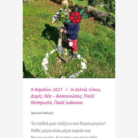
9 Απριλίου 2021
In
Δελτία τύπου
,
Δομές
,
Νέα – Ανακοινώσεις
,
Παιδί
Θεσπρωτία
,
Παιδί Ιωάννινα
Δράσεις των Παιδιών μας!
Τα παιδιά μας παίζουν και δημιουργούν!
Κάθε μέρα είναι μέρα χαράς και
δημιουργίας. Η αγάπη και φροντίδα