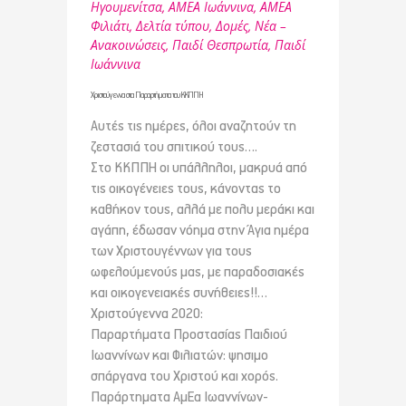
Ηγουμενίτσα
,
ΑΜΕΑ Ιωάννινα
,
ΑΜΕΑ
Φιλιάτι
,
Δελτία τύπου
,
Δομές
,
Νέα –
Ανακοινώσεις
,
Παιδί Θεσπρωτία
,
Παιδί
Ιωάννινα
Χριστούγεννα στα Παραρτήματα του ΚΚΠΠΗ
Αυτές τις ημέρες, όλοι αναζητούν τη
ζεστασιά του σπιτικού τους….
Στο ΚΚΠΠΗ οι υπάλληλοι, μακρυά από
τις οικογένειες τους, κάνοντας το
καθήκον τους, αλλά με πολυ μεράκι και
αγάπη, έδωσαν νόημα στην Άγια ημέρα
των Χριστουγέννων για τους
ωφελούμενούς μας, με παραδοσιακές
και οικογενειακές συνήθειες!!…
Χριστούγεννα 2020:
Παραρτήματα Προστασίας Παιδιού
Ιωαννίνων και Φιλιατών: ψησιμο
σπάργανα του Χριστού και χορός.
Παράρτηματα ΑμΕα Ιωαννίνων-