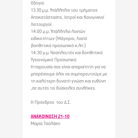
Οδηγοί.
13:30 μ.μ. Υπάλληλοι του τμήματος
Αποκατάστασης, Ιατροί και Κοινωνικοί
Λειτουργοί.
14:00 μ.μ. Υπάλληλοι λοιπών
ειδικοτήτων (Μάγειροι, Λοιπό
βοηθητικό προσωπικό κ.λπ.)
14:30 μ.μ. Νοσηλευτές και Βοηθητικό
Υγειονομικό Προσωπικό.
Η παρουσία σας είναι απαραίτητη για να
μπορέσουμε όλοι να συμπορευτούμε με
τη καλύτερη δυνατή γνώση και ευθύνη
,σε αυτές τις δύσκολες συνθήκες.
Η Πρόεδρος του Δ.Σ.
ΑΝΑΚΟΙΝΩΣΗ 21-10
Μαρία Τσολάκη