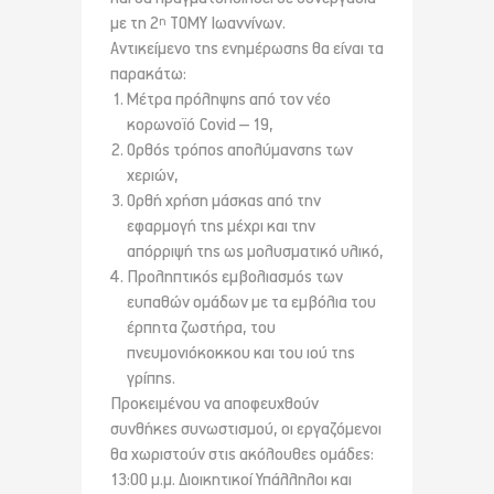
με τη 2
ΤΟΜΥ Ιωαννίνων.
η
Αντικείμενο της ενημέρωσης θα είναι τα
παρακάτω:
Μέτρα πρόληψης από τον νέο
κορωνοϊό Covid – 19,
Ορθός τρόπος απολύμανσης των
χεριών,
Ορθή χρήση μάσκας από την
εφαρμογή της μέχρι και την
απόρριψή της ως μολυσματικό υλικό,
Προληπτικός εμβολιασμός των
ευπαθών ομάδων με τα εμβόλια του
έρπητα ζωστήρα, του
πνευμονιόκοκκου και του ιού της
γρίπης.
Προκειμένου να αποφευχθούν
συνθήκες συνωστισμού, οι εργαζόμενοι
θα χωριστούν στις ακόλουθες ομάδες:
13:00 μ.μ. Διοικητικοί Υπάλληλοι και