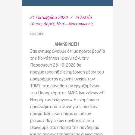
21 Οκτωβρίου 2020
In
Δελτία
τύπου
,
Δομές
,
Νέα – Ανακοινώσεις
ΑΝΑΚΟΙΝΩΣΗ
ΑΝΑΚΟΙΝΩΣΗ
Σας ενημερώνουμε ότι με πρωτοβουλία
της Κοινότητας Ιωαννιτών, την
Παρασκευή 23-10-2020 θα
πραγματοποιηθεί ενημέρωση μέσω του
προγράμματος αγωγής υγείας των
ΤΟΜΥ, στο σύνολο των εργαζομένων
του Παραρτήματος ΑΜΕΑ Ιωαννίνων «Ο
Νεομάρτυς Γεώργιος». Η ενημέρωση
προέκυψε από την ανάγκη επιπλέον
προφύλαξης και λήψης επιπλέον
μέτρων λόγω των συνθηκών ,που
βιώνουμε στα πλαίσια της πανδημίας
και θα πραγματοποιηθεί σε συνεργασία