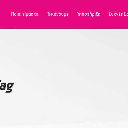
Ποιοι είμαστε
Τί κάνουμε
Υποστήριξε
Συχνές Ε
Μονάδα Ιωαννίνων
Μονάδα Ιωαννίνων
Μονάδα Φιλιατών
Μονάδα Ηγουμενίτσας
Μονάδα Κόνιτσας
Μονάδα Φιλιατών
Μονάδα Πωγωνιανής
Tag