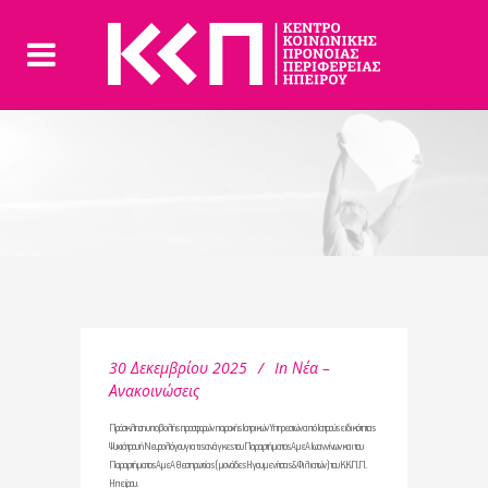
30 Δεκεμβρίου 2025
In
Νέα –
Ανακοινώσεις
Πρόσκληση υποβολής προσφορών παροχής Ιατρικών Υπηρεσιών από Ιατρούς ειδικότητας
Ψυχιάτρου ή Νευρολόγουγια τις ανάγκες του Παραρτήματος ΑμεΑ Ιωαννίνων και του
Παραρτήματος ΑμεΑ Θεσπρωτίας (μονάδες Ηγουμενίτσας & Φιλιατών) του Κ.Κ.Π.Π.
Ηπείρου.