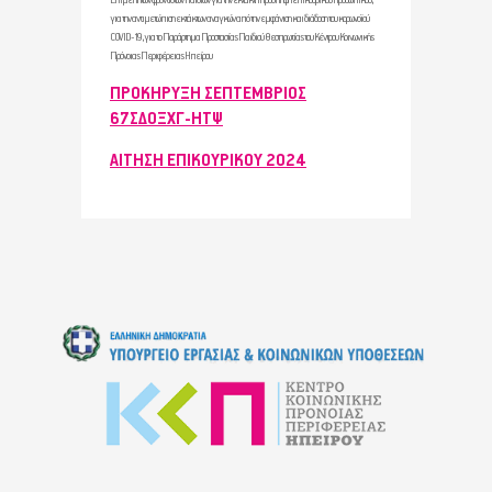
Επιμελητών φροντιστών παιδιών για την έκτακτη πρόσληψη επικουρικού προσωπικού,
για την αντιμετώπιση εκτάκτων αναγκών από την εμφάνιση και διάδοση του κορωνοϊού
COVID-19, για το Παράρτημα Προστασίας Παιδιού Θεσπρωτίας του Κέντρου Κοινωνικής
Πρόνοιας Περιφέρειας Ηπείρου
ΠΡΟΚΗΡΥΞΗ ΣΕΠΤΕΜΒΡΙΟΣ
67ΣΔΟΞΧΓ-ΗΤΨ
ΑΙΤΗΣΗ ΕΠΙΚΟΥΡΙΚΟΥ 2024