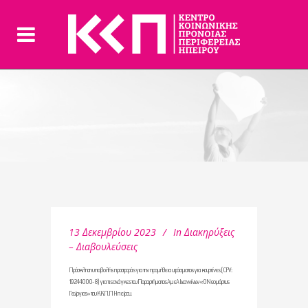
13 Δεκεμβρίου 2023
In
Διακηρύξεις
– Διαβουλεύσεις
Πρόσκληση υποβολής προσφοράς για την προμήθεια υφάσματος για κουρτίνες (CPV:
19244000-8) για τις ανάγκες του Παραρτήματος ΑμεΑ Ιωαννίνων «Ο Νεομάρτυς
Γεώργιος» του Κ.Κ.Π.Π Ηπείρου.