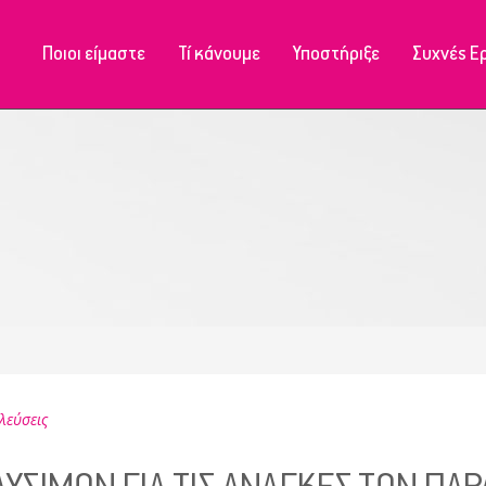
Ποιοι είμαστε
Τί κάνουμε
Υποστήριξε
Συχνές Ε
Μονάδα Ιωαννίνων
Μονάδα Ιωαννίνων
Μονάδα Φιλιατών
Μονάδα Ηγουμενίτσας
Μονάδα Κόνιτσας
Μονάδα Φιλιατών
Μονάδα Πωγωνιανής
λεύσεις