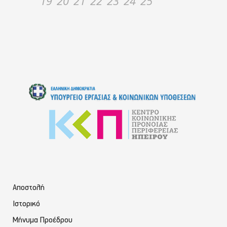
19
20
21
22
23
24
25
Αποστολή
Ιστορικό
Μήνυμα Προέδρου