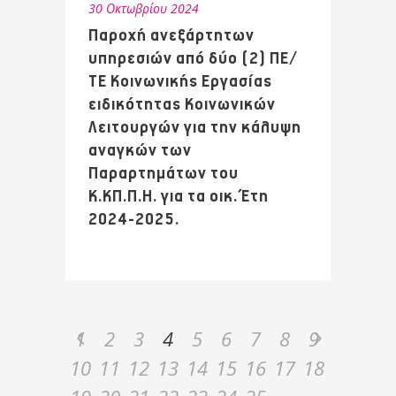
30 Οκτωβρίου 2024
Παροχή ανεξάρτητων
υπηρεσιών από δύο (2) ΠΕ/
ΤΕ Κοινωνικής Εργασίας
ειδικότητας Κοινωνικών
Λειτουργών για την κάλυψη
αναγκών των
Παραρτημάτων του
Κ.ΚΠ.Π.Η. για τα οικ. Έτη
2024-2025.
1
2
3
4
5
6
7
8
9
10
11
12
13
14
15
16
17
18