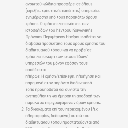
ανοικτού κώδικα προσφέρει σε όλους
(εφεξής, χρήστης/επισκέπτης) υπηρεσίες
ενημέρωσης υπό τους παρακάτω όρους
χρήσης. Ο χρήστης/επισκέπτης των
ιστοσελίδων του Κέντρου Κοινωνικής
Πρόνοιας Περιφέρειας Ηπείρου καλείται να
διαβάσει προσεκτικά τους όρους χρήσης του
διαδικτυακού τόπου και να προβεί σε
χρήση/επίσκεψη των ιστοσελίδων/
υπηρεσιών του μόνον εφόσον τους
αποδέχεται
πλήρως. Η χρήση/επίσκεψη, πλοήγηση και
παραμονή στον παρόντα διαδικτυακό
τόπο προϋποθέτει και συνιστά την
ανεπιφύλακτη και έμπρακτη αποδοχή των
παρακάτω περιγραφόμενων όρων χρήσης.
Τα δικαιώματα επί του περιεχομένου (λ.χ.
πληροφορίες, δεδομένα) αυτού του
διαδικτυακού τόπου προστατεύονται από