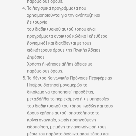
παρόμοιους όρους.
Τα λογισμικά προγράμματα που
χρησιμοποιούνται για την ανάπτυξη και
λειτουργία
του διαδικτυακού αυτού τόπου είναι
προγράμματα ανοικτού κώδικα (ελεύθερο
λογισμικό) και διατίθενται με τους
ειδικότερους όρους της Γενικής Άδειας
Δημόσιας
Χρήσης ή κάποιας άλλης άδειας με
παρόμοιους όρους.
Το Κέντρο Κοινωνικής Πρόνοιας Περιφέρειας
Ηπείρου διατηρεί μονομερώς το
δικαίωμα να τροποποιεί, προσθέτει,
μεταβάλλει το περιεχόμενο ή τις υπηρεσίες
του διαδικτυακού του τόπου, καθώς και τους
όρους χρήσης αυτού, οποτεδήποτε το
κρίνει αναγκαίο, χωρίς προηγούμενη
ειδοποίηση, με μόνη την ανακοίνωσή τους
μέσω του παρόντα διαδικτυακού τόπου και