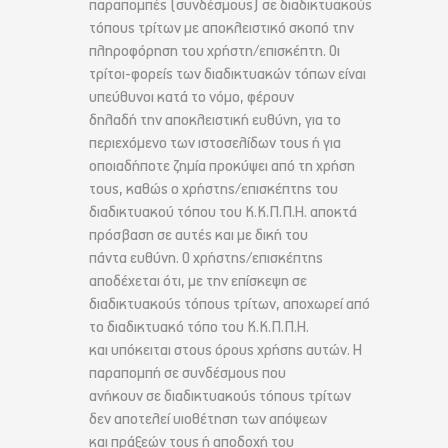
παραπομπές (συνδέσμους) σε διαδικτυακούς
τόπους τρίτων με αποκλειστικό σκοπό την
πληροφόρηση του χρήστη/επισκέπτη. Οι
τρίτοι-φορείς των διαδικτυακών τόπων είναι
υπεύθυνοι κατά το νόμο, φέρουν
δηλαδή την αποκλειστική ευθύνη, για το
περιεχόμενο των ιστοσελίδων τους ή για
οποιαδήποτε ζημία προκύψει από τη χρήση
τους, καθώς ο χρήστης/επισκέπτης του
διαδικτυακού τόπου του Κ.Κ.Π.Π.Η. αποκτά
πρόσβαση σε αυτές και με δική του
πάντα ευθύνη. Ο χρήστης/επισκέπτης
αποδέχεται ότι, με την επίσκεψη σε
διαδικτυακούς τόπους τρίτων, αποχωρεί από
το διαδικτυακό τόπο του Κ.Κ.Π.Π.Η.
και υπόκειται στους όρους χρήσης αυτών. Η
παραπομπή σε συνδέσμους που
ανήκουν σε διαδικτυακούς τόπους τρίτων
δεν αποτελεί υιοθέτηση των απόψεων
και πράξεών τους ή αποδοχή του