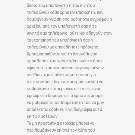
δίσκο του υπολογιστή ή του κινητού
τηλεφώνου κάθε χρήστη/επισκέπτη. Δεν
λαμβάνουν γνώση οποιουδήποτε εγγράφου ή
αρχείου από τον υπολογιστή σας ή το
κινητό σας τηλέφωνο, ούτε και οδηγούν στην
ταυτοποίηση του υπολογιστή σας ή
τηλεφώνου με οποιοδήποτε πρόσωπο.
Χρησιμοποιούνται για τη διευκόλυνση
πρόσβασης του χρήστη/επισκέπτη όσον
αφορά τη χρησιμοποίηση συγκεκριμένων
σελίδων του διαδικτυακού τόπου για
στατιστικούς λόγους και προκειμένου να
καθορίζονται οι περιοχές οι οποίες είναι
χρήσιμες ή δημοφιλείς. ο χρήστης μπορεί
να ρυθμίσει το φυλλομετρητή του να μην
αποδέχεται cookies ή να διαγράψει αυτά
εκ των υστέρων.
Τα μη προσωπικά στοιχεία μπορεί να
περιλαμβάνουν επίσης τον τύπο του