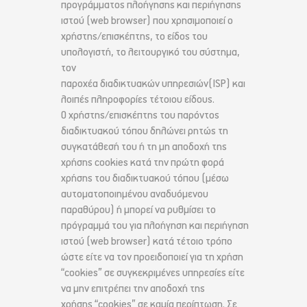
προγράμματος πλοήγησης και περιήγησης
ιστού (web browser) που χρησιμοποιεί ο
χρήστης/επισκέπτης, το είδος του
υπολογιστή, το λειτουργικό του σύστημα,
τον
παροχέα διαδικτυακών υπηρεσιών(ISP) και
λοιπές πληροφορίες τέτοιου είδους.
Ο χρήστης/επισκέπτης του παρόντος
διαδικτυακού τόπου δηλώνει ρητώς τη
συγκατάθεσή του ή τη μη αποδοχή της
χρήσης cookies κατά την πρώτη φορά
χρήσης του διαδικτυακού τόπου (μέσω
αυτοματοποιημένου αναδυόμενου
παραθύρου) ή μπορεί να ρυθμίσει το
πρόγραμμά του για πλοήγηση και περιήγηση
ιστού (web browser) κατά τέτοιο τρόπο
ώστε είτε να τον προειδοποιεί για τη χρήση
“cookies” σε συγκεκριμένες υπηρεσίες είτε
να μην επιτρέπει την αποδοχή της
χρήσης “cookies” σε καμία περίπτωση. Σε