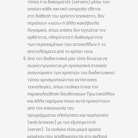
τόπος ή οι διακομιστές (servers) μέσω των
οποίων κάθε σχετική υπηρεσία τίθεται
στη διάθεσή του χρήστη/επισκέπτη, δεν
περιέχουν «ιούς» ή άλλο κακόβουλο
λογισμικό, όπως επίσης δεν εγγυάται την
ορθότητα, πληρότητα ή διαθεσιμότητα
των περιεχομένων των ιστοσελίδων ή τα
αποτελέσματα από τη χρήση τους.
Από τον διαδικτυακό μας τόπο δύναται να
συγκεντρώνονται μη προσωπικά στοιχεία
αναγνώρισης των χρηστών του διαδικτυακού
τόπου χρησιμοποιώντας αντίστοιχες
τεχνολογίες, όπως cookies ή/και την
παρακολούθηση διευθύνσεων Πρωτοκόλλου
και άλλα παρόμοια όπως αυτά προκύπτουν
από την επικοινωνία του
προγράμματος πλοήγησης και περιήγησης
(web browser) με τον εξυπηρετητή
(server). Τα cookies είναι μικρά αρχεία
κειμένου που αποθηκεύονται στο σκληρό