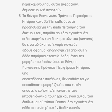
περιεχόμενου που αυτοί εκφράζουν,
δημοσιεύουν ή αναρτούν.
Το Κέντρο Κοινωνικής Πρόνοιας Περιφέρειας
Ηπείρου καταβάλλει κάθε δυνατή
προσπάθεια για την καλή λειτουργία του
δικτύου του, παρόλο που δεν εγγυάται ότι
οι λειτουργίες των διακομιστών του (servers)
θα είναι αδιάκοπες ή χωρίς κανενός
είδους σφάλμα, απαλλαγμένες από ιούς ή
άλλα παρόμοια στοιχεία. Δεδομένης της
μορφής του διαδικτύου, το Κέντρο
Κοινωνικής Πρόνοιας Περιφέρειας Ηπείρου,
υπό
οποιεσδήποτε συνθήκες, δεν ευθύνεται για
οποιαδήποτε μορφή ζημίας που τυχόν
υποστεί ο χρήστης/επισκέπτης των
ιστοσελίδων και του περιεχομένου αυτού του
διαδικτυακού τόπου. Επίσης, δεν εγγυάται ότι
κάθε σχετικός μ’ αυτόν διαδικτυακός