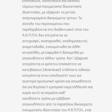
Ελληνικούς, Κοινοτικούς και διεθνείς
νόμους περί πνευματικής/διανοητικής
ιδιοκτησίας, με εξαίρεση τα ρητώς
αναγνωρισμένα δικαιώματα τρίτων. Το
σύνολο του περιεχομένου που
περιλαμβάνεται στο διαδικτυακό τόπο του
Κ.Κ.Π.Π.Η. δεν επιτρέπεται να
αντιγραφεί, αναπαραχθεί, αναδημοσιευτεί,
αναμεταδοθεί, ενσωματωθεί σε άλλη
ιστοσελίδα, μεταφερθεί ή διανεμηθεί με
οποιονδήποτε άλλον τρόπο. Κατ’ εξαίρεση
επιτρέπεται οι χρήστες/επισκέπτες να
κατεβάσουν (download) οτιδήποτε ειδικώς
επιτρέπεται στον υπολογιστή τους για
αυστηρά προσωπική χρήση και οπωσδήποτε
όχι για δημόσια ή εμπορική εκμετάλλευση και
χωρίς αυτό να σημαίνει καθ’
οιονδήποτε τρόπο μεταβίβαση
οποιωνδήποτε από τα παραπάνω δικαιώματα
πνευματικής ιδιοκτησίας του Κ.Κ.Π.Π.Η., ενώ