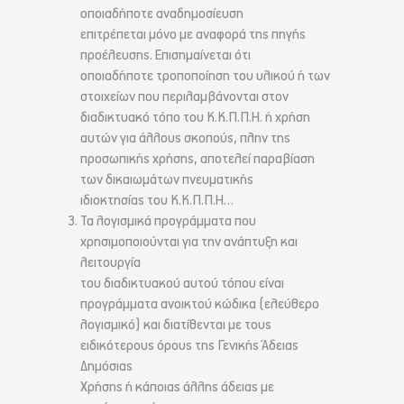
οποιαδήποτε αναδημοσίευση
επιτρέπεται μόνο με αναφορά της πηγής
προέλευσης. Επισημαίνεται ότι
οποιαδήποτε τροποποίηση του υλικού ή των
στοιχείων που περιλαμβάνονται στον
διαδικτυακό τόπο του Κ.Κ.Π.Π.Η. ή χρήση
αυτών για άλλους σκοπούς, πλην της
προσωπικής χρήσης, αποτελεί παραβίαση
των δικαιωμάτων πνευματικής
ιδιοκτησίας του Κ.Κ.Π.Π.Η…
Τα λογισμικά προγράμματα που
χρησιμοποιούνται για την ανάπτυξη και
λειτουργία
του διαδικτυακού αυτού τόπου είναι
προγράμματα ανοικτού κώδικα (ελεύθερο
λογισμικό) και διατίθενται με τους
ειδικότερους όρους της Γενικής Άδειας
Δημόσιας
Χρήσης ή κάποιας άλλης άδειας με