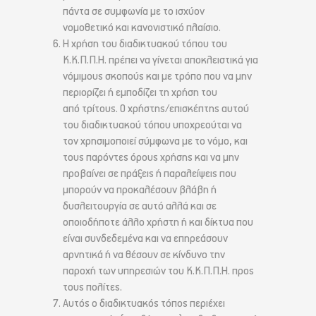
πάντα σε συμφωνία με το ισχύον
νομοθετικό και κανονιστικό πλαίσιο.
Η χρήση του διαδικτυακού τόπου του
Κ.Κ.Π.Π.Η. πρέπει να γίνεται αποκλειστικά για
νόμιμους σκοπούς και με τρόπο που να μην
περιορίζει ή εμποδίζει τη χρήση του
από τρίτους. Ο χρήστης/επισκέπτης αυτού
του διαδικτυακού τόπου υποχρεούται να
τον χρησιμοποιεί σύμφωνα με το νόμο, και
τους παρόντες όρους χρήσης και να μην
προβαίνει σε πράξεις ή παραλείψεις που
μπορούν να προκαλέσουν βλάβη ή
δυσλειτουργία σε αυτό αλλά και σε
οποιοδήποτε άλλο χρήστη ή και δίκτυα που
είναι συνδεδεμένα και να επηρεάσουν
αρνητικά ή να θέσουν σε κίνδυνο την
παροχή των υπηρεσιών του Κ.Κ.Π.Π.Η. προς
τους πολίτες.
Αυτός ο διαδικτυακός τόπος περιέχει